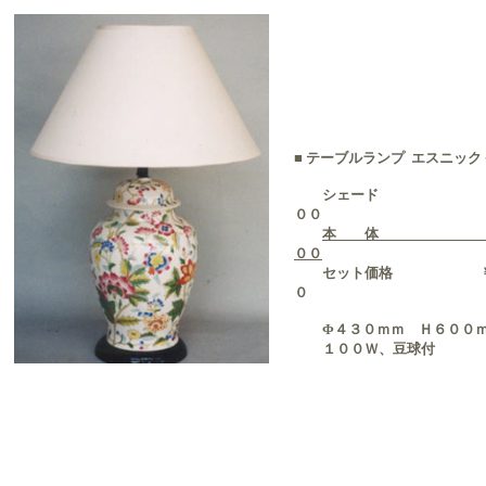
■
テーブルランプ エスニック
シェード ￥１
００
本 体 ￥２
００
セット価格 ￥３
０
Φ４３０ｍｍ Ｈ６００
１００Ｗ、豆