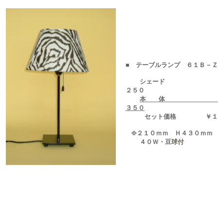
■ テーブルランプ ６１Ｂ－
シェード 
２５０
本 体 
３５０
セット価格 ￥１２
Φ２１０ｍｍ Ｈ４３０ｍｍ
４０Ｗ・豆
球付