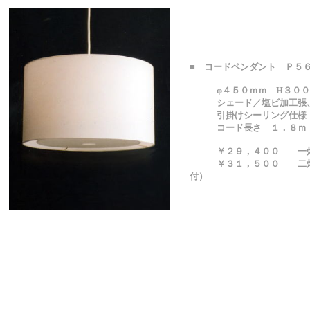
■ コードペンダント Ｐ５
φ４５０ｍｍ H３００
シェード／塩ビ加工張、
引掛けシーリング仕様
コード長さ １．８ｍ
￥２９，４００ 一
￥３１，５００ 二灯
付）