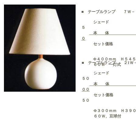
■
テーブルランプ ７Ｗ－
シェード ￥
５
本 体 ￥
０
セット価格 ￥
Φ４００ｍｍ Ｈ５４５
■
テーブルランプ ２1Ｗ－
６０Ｗ 一灯
シェード 
５０
本 体 
００
セット価格 
５０
Φ３００ｍｍ Ｈ３９０
６０Ｗ、豆球